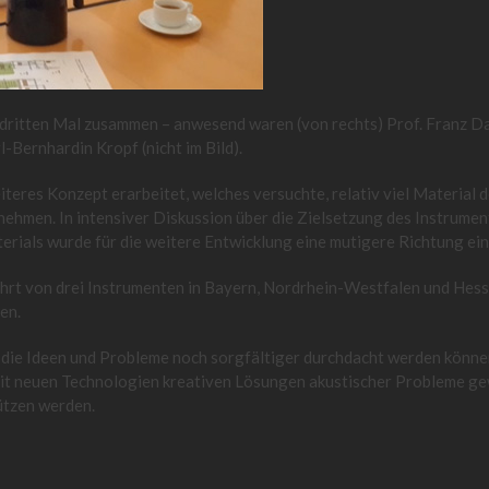
dritten Mal zusammen – anwesend waren (von rechts) Prof. Franz D
Bernhardin Kropf (nicht im Bild).
iteres Konzept erarbeitet, welches versuchte, relativ viel Material
nehmen. In intensiver Diskussion über die Zielsetzung des Instrumen
ials wurde für die weitere Entwicklung eine mutigere Richtung ei
fahrt von drei Instrumenten in Bayern, Nordrhein-Westfalen und Hes
en.
ss die Ideen und Probleme noch sorgfältiger durchdacht werden könne
mit neuen Technologien kreativen Lösungen akustischer Probleme 
ützen werden.