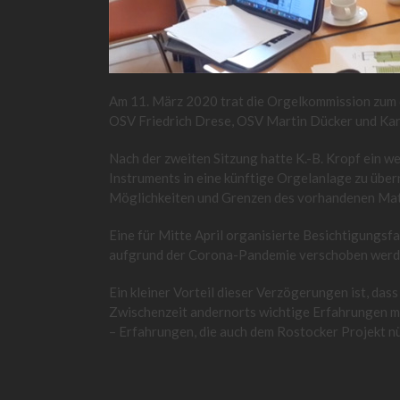
Am 11. März 2020 trat die Orgelkommission zum 
OSV Friedrich Drese, OSV Martin Dücker und Karl-
Nach der zweiten Sitzung hatte K.-B. Kropf ein we
Instruments in eine künftige Orgelanlage zu über
Möglichkeiten und Grenzen des vorhandenen Mater
Eine für Mitte April organisierte Besichtigungs
aufgrund der Corona-Pandemie verschoben werd
Ein kleiner Vorteil dieser Verzögerungen ist, da
Zwischenzeit andernorts wichtige Erfahrungen 
– Erfahrungen, die auch dem Rostocker Projekt n