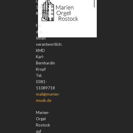
D-
18055
Rostock
Für
den
Inhalt
verantwortlich:
KMD
Karl-
Bernhardin
Kropf
Tel.
0381-
51089718
mail@marien-
musik.de
Marien-
Orgel
Rostock
auf