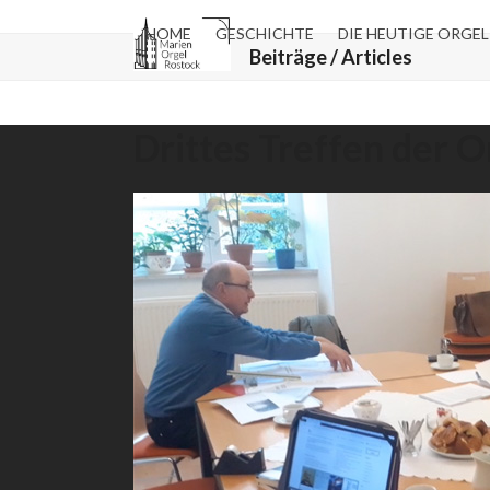
Skip
to
HOME
GESCHICHTE
DIE HEUTIGE ORGEL
Beiträge / Articles
content
Drittes Treffen der 