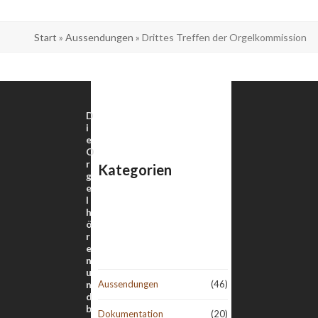
Start
»
Aussendungen
»
Drittes Treffen der Orgelkommission
D
i
e
O
r
Kategorien
g
e
l
h
ö
r
e
n
u
n
Aussendungen
(46)
d
b
Dokumentation
(20)