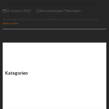
Dritte Sitzung der erweiterten Orgelkommission
20. August 2022
Aussendungen
,
Planungen
Am 18. August 2022 traf sich die Orgelkommission zum dritten Mal im Plenum.
Mehr Lesen
Kategorien