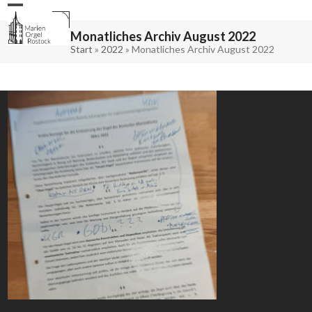
Skip
Open
Close
to
mobile
mobile
content
menu
menu
Monatliches Archiv August 2022
Start
»
2022
»
Monatliches Archiv August 2022