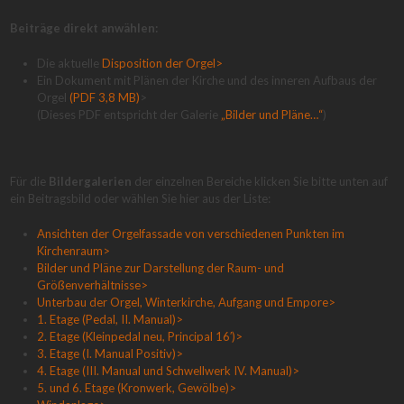
Beiträge direkt anwählen:
Die aktuelle
Disposition der Orgel>
Ein Dokument mit Plänen der Kirche und des inneren Aufbaus der
Orgel
(PDF 3,8 MB)
>
(Dieses PDF entspricht der Galerie
„Bilder und Pläne…“
)
Für die
Bildergalerien
der einzelnen Bereiche klicken Sie bitte unten auf
ein Beitragsbild oder wählen Sie hier aus der Liste:
Ansichten der Orgelfassade von verschiedenen Punkten im
Kirchenraum>
Bilder und Pläne zur Darstellung der Raum- und
Größenverhältnisse>
Unterbau der Orgel, Winterkirche, Aufgang und Empore>
1. Etage (Pedal, II. Manual)>
2. Etage (Kleinpedal neu, Principal 16′)>
3. Etage (I. Manual Positiv)>
4. Etage (III. Manual und Schwellwerk IV. Manual)>
5. und 6. Etage (Kronwerk, Gewölbe)>