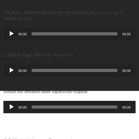
J. S. Bach, „Wachet auf, ruft uns die Stimme“,
Beginn (Solo auf II,
Begleitung auf I):
Audio-
00:00
00:00
Player
J. S. Bach, Fuge BWV 565
, Ausschnitt:
Audio-
00:00
00:00
Player
Schluss mit Imitation einer Superoctav-Koppel:
Audio-
00:00
00:00
Player