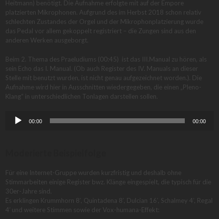
Heitmann) benötigt. Die Aufnahme erfolgte mit auf der Empore
platzierten Mikrophonen. Aufgrund des im Herbst 2018 schon relativ
schlechten Zustandes der Orgel und der Mikrophonplatzierung wurde
das Pedal vor allem gekoppelt registriert – die Zungen sind aus den
anderen Werken ausgeborgt.
Beim 2. Thema des Praeludiums (00:45) ist das III.Manual zu hören, als
sein Echo das I. Manual. (Ob auch Register des IV. Manuals an dieser
Stelle mit benutzt wurden, ist nicht genau aufgezeichnet worden.). Die
Aufnahme wird hier in Ausschnitten wiedergegeben, die einen „Pleno-
Klang“ in unterschiedlichen Tonlagen darstellen sollen.
Audio-
00:00
00:00
Player
Moderierte Beispielfolge
Für eine Internet-Gruppe wurden kurzfristig und deshalb ohne
Stimmarbeiten einige Register bwz. Klänge eingespielt, die typisch für die
30er-Jahre sind.
Es erklingen Krummhorn 8′, Quintadena 8′, Dulcian 16′, Schalmey 4′, Regal
4′ und weitere Stimmen sowie der Vox-humana-Effekt: