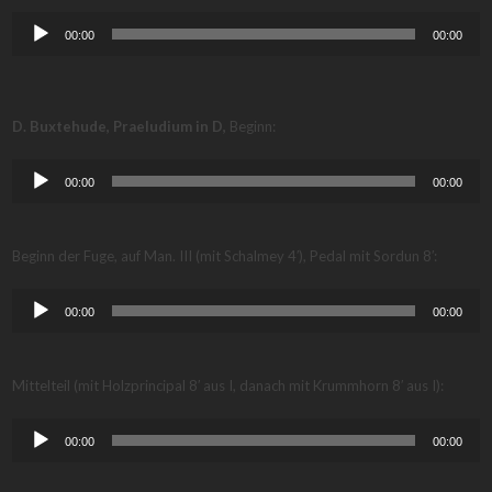
Audio-
00:00
00:00
Player
D. Buxtehude, Praeludium in D,
Beginn:
Audio-
00:00
00:00
Player
Beginn der Fuge, auf Man. III (mit Schalmey 4′), Pedal mit Sordun 8′:
Audio-
00:00
00:00
Player
Mittelteil (mit Holzprincipal 8′ aus I, danach mit Krummhorn 8′ aus I):
Audio-
00:00
00:00
Player