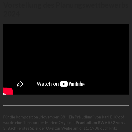
Vorstellung des Planungswettbewerbs
2024
Für die Komposition „November ’38 – Ein Präludium“ von Karl-B. Kropf
wurde eine Tonspur der Marien-Orgel mit
Praeludium BWV 552 von J.
S. Bach
(erstes Spiel der Ogel zur Weihe am 6. 11. 1938 duch Fritz