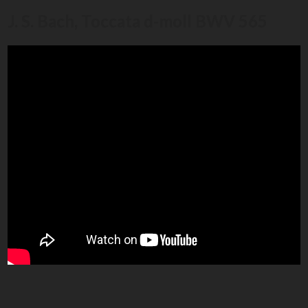
J. S. Bach, Toccata d-moll BWV 565