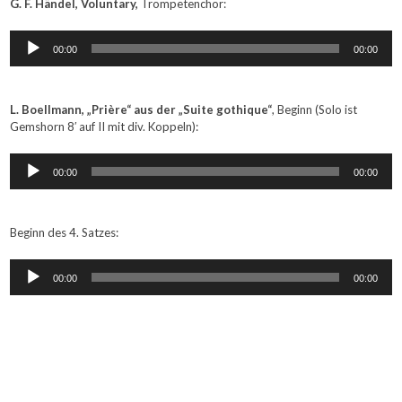
G. F. Händel, Voluntary,
Trompetenchor:
Audio-
00:00
00:00
Player
L. Boellmann, „Prière“ aus der „Suite gothique“
, Beginn (Solo ist
Gemshorn 8′ auf II mit div. Koppeln):
Audio-
00:00
00:00
Player
Beginn des 4. Satzes:
Audio-
00:00
00:00
Player