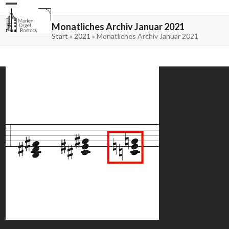
Skip
Open
Close
to
mobile
mobile
content
menu
menu
Monatliches Archiv Januar 2021
Start
»
2021
»
Monatliches Archiv Januar 2021