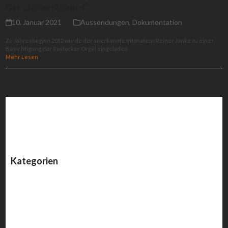
Der „Janke-Akkord“
10. Januar 2021
Aussendungen
,
Dokumentation
Zu Jahresbeginn 2012 wurde der anerkannte Intonateur Reiner Janke zu einer
Besichtigung der Rostocker Orgel eingeladen
Mehr Lesen
Kategorien