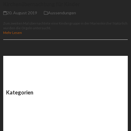
Kirchenübernachtung für Kinder
20. August 2019
Aussendungen
Zum zweiten Mal übernachtete eine Kindergruppe in der Marienkirche! Natürlich
wurden die Orgeln untersucht.
Mehr Lesen
Kategorien