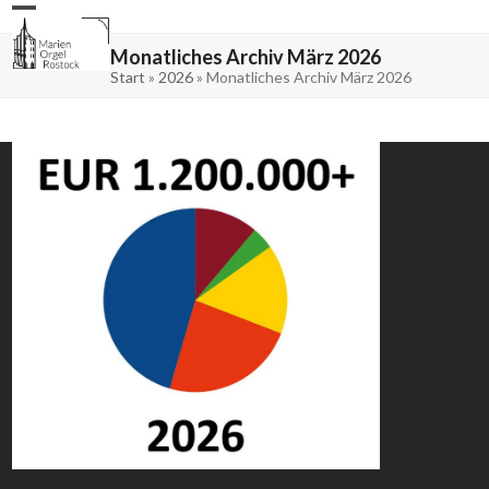
Skip
Open
Close
to
mobile
mobile
content
menu
menu
Monatliches Archiv März 2026
Start
»
2026
»
Monatliches Archiv März 2026