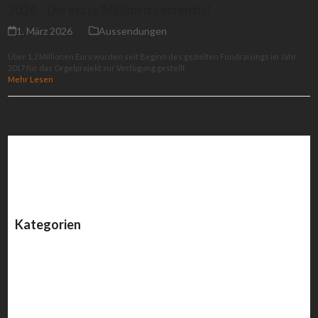
2026 – Die erste Million ist erreicht!
1. März 2026
Aussendungen
Über 1,2 Millionen Euro wurden seit Beginn des gezielten Fundraisings im Jahr
2017 für das Orgelprojekt zur Verfügung gestellt
Mehr Lesen
Kategorien