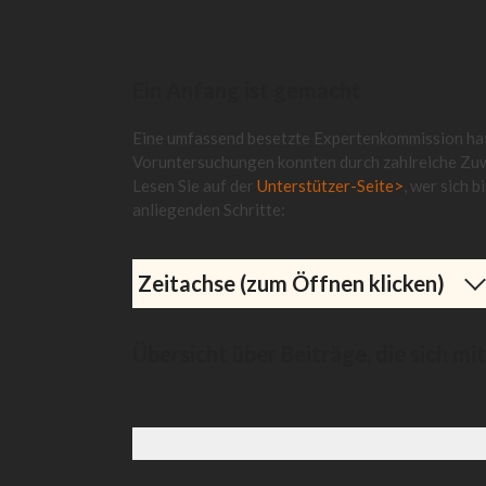
Ein Anfang ist gemacht
Eine umfassend besetzte Expertenkommission ha
Voruntersuchungen konnten durch zahlreiche Zuw
Lesen Sie auf der
Unterstützer-Seite>
, wer sich b
anliegenden Schritte:
Zeitachse (zum Öffnen klicken)
Übersicht über Beiträge, die sich m