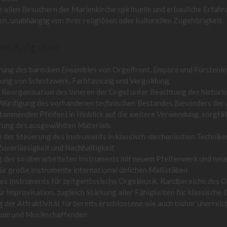
e allen Besuchern der Marienkirche spirituelle und erbauliche Erfah
n, unabhängig von ihrer religiösen oder kulturellen Zugehörigkeit.
nen Aufgaben:
rung des barocken Ensembles von Orgelfront, Empore und Fürstenlo
rung von Schnitzwerk, Farbfassung und Vergoldung
 Reorganisation des Inneren der Orgel unter Beachtung des histori
 Würdigung des vorhandenen technischen Bestandes (besonders der
tammenden Pfeifen) in Hinblick auf die weitere Verwendung, sorgfäl
rung des ausgewählten Materials
 der Steuerung des Instruments in klassisch-mechanischen Technik
uverlässigkeit und Nachhaltigkeit
 des so überarbeiteten Instruments mit neuem Pfeifenwerk und neu
für große Instrumente international üblichen Maßstäben
es Instruments für zeitgenössische Orgelmusik, Randbereiche des O
r Improvisation, zugleich Stärkung aller Fähigkeiten für klassische
 der Attraktivität für bereits erschlossene wie auch bisher unerreic
kum und Musikschaffenden