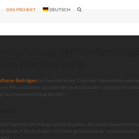
DAS PROJEKT
DEUTSCH
staurierung der Großen Orge
cker Marienkirche
ufbaren Beiträgen
zur Geschichte der Orgel der Marienkirche wird e
n ein Missverhältnis zwischen der eindrucksvollen optischen Ersche
g faszinierenden Klang besteht.
on ist,
cker Marienkirche Klänge zurück zu geben, die diesem Bauwerk ents
ch denen in Rostock über 250 Jahre gesucht wurde : von poetischer Z
racht,