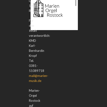
D-
18055
Rostock
Für
den
Inhalt
verantwortlich:
KMD
Karl-
Bernhardin
Kropf
Tel.
0381-
51089718
mail@marien-
musik.de
Marien-
Orgel
Rostock
auf