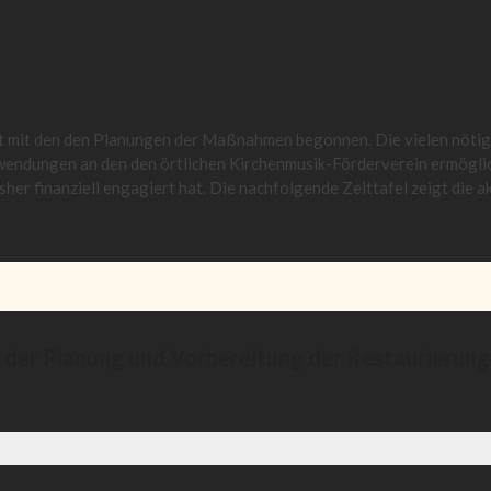
t mit den den Planungen der Maßnahmen begonnen. Die vielen nöti
endungen an den den örtlichen Kirchenmusik-Förderverein ermögli
isher finanziell engagiert hat. Die nachfolgende Zeittafel zeigt die a
it der Planung und Vorbereitung der Restaurierung