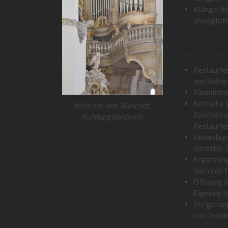
Klänge, di
ermögliche
Die einzel
Restaurie
und Siche
Räumliche
Kritische
Blick aus dem Südschiff
Epochen s
Richtung Nordwest
Restaurie
Neuanlage
höchster Z
Ergänzung
nach den 
Öffnung d
Eignung fü
Steigerung
von Publi