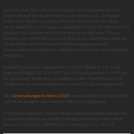
Am Ende eines Tages mit Untersuchungen und Gesprächen mit dem
Organisten Karl-Bernhardin Kropf war das Interesse da, doch einen
praktischen Versuch zu machen. Man kam überein, noch am selben
Abend einen Akkord ein wenig zu bearbeiten. Die Schritte sollten nicht zu
drastisch sein, um einerseits nicht zu sehr herausstechende Töne zu
erzeugen und andererseits, um reversibel zu sein. Gearbeitet wurde nur
an den Pfeifen selbst, nicht an der Windversorgung, was nach
Vermutungen der Kolloquiums-Teilnehmer wie auch von Janke ebenfalls
nötig wäre.
Bearbeitet wurde der eingestrichene C-Dur-Dreiklang (c‘ e‘ g‘) in den
Registern Prinzipal 16′, 8′, 4′ und 2′ des II. Manuals, welches in der Praxis
als „Hauptwerk“ bezeichnet und aufgefasst wird. Dieses Manual wird
klanglich als am meisten entfernt von seinem Soll-Zustand angesehen.
(Wie
Untersuchungen im Herbst 2020
zeigten, befindet sich dieses Werk
auch an der klanglich schlechtesten Stelle im Orgelgehäuse)
In den hier vorgelegten Aufnahmen wird eine Skala gespielt, welche den
bearbeiteten Akkord umschließt. Es folgen zwei Nachbar-Akkorde (H-
Dur und Cis-Dur) und schließlich der bearbeitete C-Dur-Akkord.