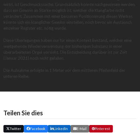
wirkt, ist Geschmackssache. Grundsätzlich konnte nachgewiesen werden,
dass ein Gewinn an Stärke möglich ist, welcher die Klangfarbe nicht
verändert. Zusammen mit einer besseren Positionierung dieses Werkes
könnte sich ein klanglicher Gewinn einstellen, noch bevor ein Austausch
einzelner Register etc. nötig würde.
Diese Überlegungen haben nur für einen Kontext Bestand, welcher eine
weitgehende Wiederverwendung der bisherigen Substanz in einer
überarbeiteten Orgel vorsieht. Die Entscheidung darüber ist zur Zeit
(Januar 2021) noch nicht gefallen.
Die Aufnahme erfolgte in 1 Meter vor dem mittleren Pfeifenfeld der
unteren Reihe.
Teilen Sie dies
Twitter
Facebook
LinkedIn
E-Mail
Pinterest