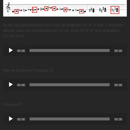
In der Gesamtaufnahme hört man die Register 16′, 8′, 4′ und 2′ zunächst
einzeln, dann die Kombinationen 16’+8′, 8’+4′, 8’+4’+2′ und schließlich
16’+8’+4’+2′:
Audio-
00:00
00:00
Player
Hier im Einzelnen: Prinzipal 16′
Audio-
00:00
00:00
Player
Prinzipal 8′:
Audio-
00:00
00:00
Player