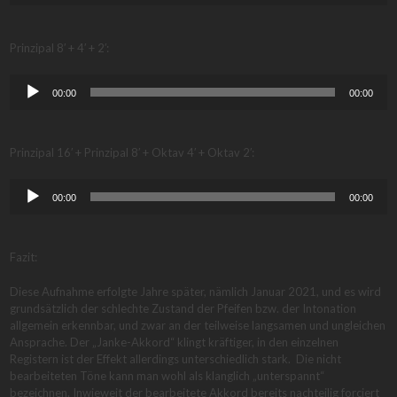
Prinzipal 8′ + 4′ + 2′:
Audio-
00:00
00:00
Player
Prinzipal 16′ + Prinzipal 8′ + Oktav 4′ + Oktav 2′:
Audio-
00:00
00:00
Player
Fazit:
Diese Aufnahme erfolgte Jahre später, nämlich Januar 2021, und es wird
grundsätzlich der schlechte Zustand der Pfeifen bzw. der Intonation
allgemein erkennbar, und zwar an der teilweise langsamen und ungleichen
Ansprache. Der „Janke-Akkord“ klingt kräftiger, in den einzelnen
Registern ist der Effekt allerdings unterschiedlich stark. Die nicht
bearbeiteten Töne kann man wohl als klanglich „unterspannt“
bezeichnen. Inwieweit der bearbeitete Akkord bereits nachteilig forciert