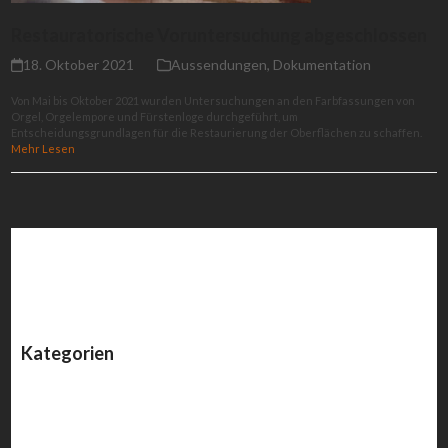
Restauratorische Voruntersuchung abgeschlossen
18. Oktober 2021
Aussendungen
,
Dokumentation
Von Mai bis Oktober 2021 wurden Untersuchungen an den Farbfassungen von
Orgel, Orgelempore und Fürstenloge durchgeführt, um
Entscheidungsgrundlagen für die Restaurierung der Oberflächen zu schaffen.
Mehr Lesen
Kategorien