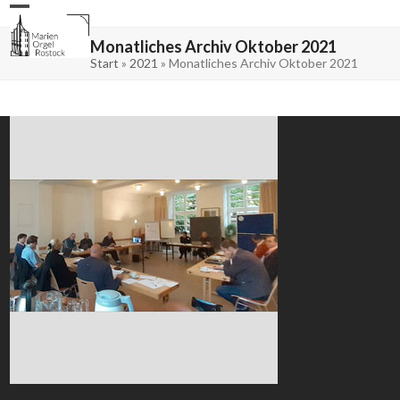
Skip
Open
Close
to
mobile
mobile
content
menu
menu
Monatliches Archiv Oktober 2021
Start
»
2021
»
Monatliches Archiv Oktober 2021