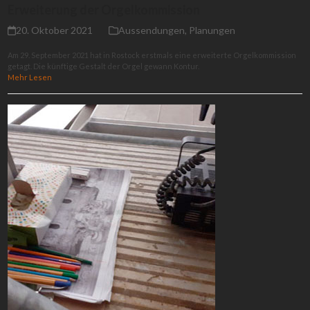
Erweiterung der Orgelkommission
20. Oktober 2021
Aussendungen
,
Planungen
Am 29. September 2021 hat in Rostock erstmals eine erweiterte Orgelkommission
getagt. Die künftige Gestalt der Orgel gewann Kontur.
Mehr Lesen