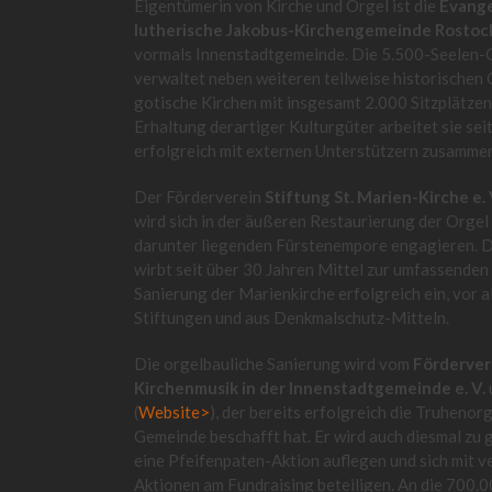
Eigentümerin von Kirche und Orgel ist die
Evange
lutherische Jakobus-Kirchengemeinde Rostoc
vormals Innenstadtgemeinde. Die 5.500-Seelen
verwaltet neben weiteren teilweise historischen
gotische Kirchen mit insgesamt 2.000 Sitzplätzen.
Erhaltung derartiger Kulturgüter arbeitet sie sei
erfolgreich mit externen Unterstützern zusamme
Der Förderverein
Stiftung St. Marien-Kirche e. 
wird sich in der äußeren Restaurierung der Orgel
darunter liegenden Fürstenempore engagieren. D
wirbt seit über 30 Jahren Mittel zur umfassenden
Sanierung der Marienkirche erfolgreich ein, vor a
Stiftungen und aus Denkmalschutz-Mitteln.
Die orgelbauliche Sanierung wird vom
Förderver
Kirchenmusik in der Innenstadtgemeinde e. V.
(
Website>
), der bereits erfolgreich die Truhenorg
Gemeinde beschafft hat. Er wird auch diesmal zu
eine Pfeifenpaten-Aktion auflegen und sich mit 
Aktionen am Fundraising beteiligen. An die 700.