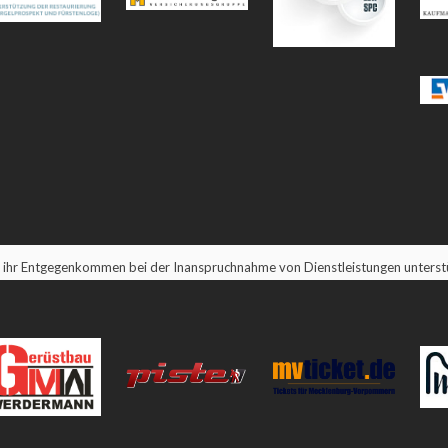
 ihr Entgegenkommen bei der Inanspruchnahme von Dienstleistungen unterstü