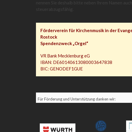
nennen Sie deshalb bitte neben Ihrem Namen auch 
steuerabzugsfähig.
Förderverein für Kirchenmusik in der Evan
Rostock
Spendenzweck „Orgel“
VR Bank Mecklenburg eG
IBAN: DE60140613080003647838
BIC: GENODEF1GUE
Für Förderung und Unterstützung danken wir: