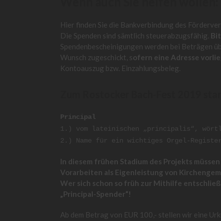
Wenn auch Sie helfen wollen:
Hier finden Sie die Bankverbindung des Förderver
Die Spenden sind sämtlich steuerabzugsfähig.
Bi
Spendenbescheinigungen werden bei Beträgen über
Wunsch zugeschickt, s
ofern eine Adresse vorli
Kontoauszug bzw. Einzahlungsbeleg.
Zum Rostocker Bach-Fest 2019 start
Principal
1.) vom lateinischen „principalis“, wört
2.) Name für ein wichtiges Orgel-Registe
In diesem frühen Stadium des Projekts müssen 
Vorarbeiten als Eigenleistung von Kirchenge
Wer sich schon so früh zur Mithilfe entschlie
„Principal-Spender“!
Ab dem Betrag von EUR 100,- stellen wir eine Urk