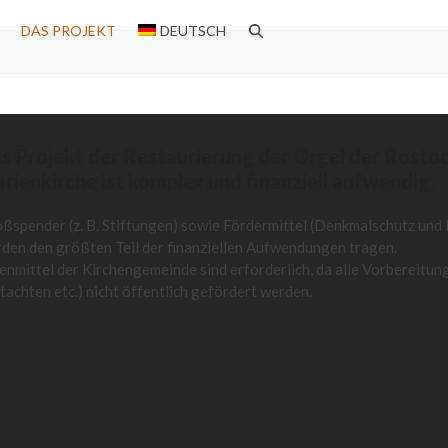
DAS PROJEKT
DEUTSCH
s Projekt der Restaurierung der Orgel der Rosto
rienkirche ist komplex und finanziell aufwendig.
ßspender (z. B. Stiftungen) sowie Fördermittel (Denkmalschutz und 
den den größten Teil der finanziellen Aufwendungen tragen.
enmittel der Kirchengemeinde sind erforderlich, da alle Vorberei
tachten etc.) nicht öffentlich gefördert werden.