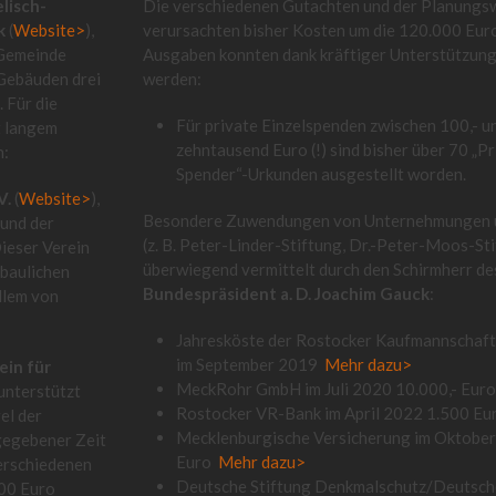
lisch-
Die verschiedenen Gutachten und der Planung
k
(
Website>
),
verursachten bisher Kosten um die 120.000 Eur
-Gemeinde
Ausgaben konnten dank kräftiger Unterstützung
 Gebäuden drei
werden:
 Für die
Für private Einzelspenden zwischen 100,- 
t langem
zehntausend Euro (!) sind bisher über 70 „Pr
n:
Spender“-Urkunden ausgestellt worden.
V.
(
Website>
),
Besondere Zuwendungen von Unternehmungen u
 und der
(z. B. Peter-Linder-Stiftung, Dr.-Peter-Moos-Sti
ieser Verein
überwiegend vermittelt durch den Schirmherr de
 baulichen
Bundespräsident a. D. Joachim Gauck
:
llem von
Jahresköste der Rostocker Kaufmannschaft
im September 2019
Mehr dazu>
ein für
MeckRohr GmbH im Juli 2020 10.000,- Eur
unterstützt
Rostocker VR-Bank im April 2022 1.500 Eu
el der
Mecklenburgische Versicherung im Oktobe
 gegebener Zeit
Euro
Mehr dazu>
verschiedenen
Deutsche Stiftung Denkmalschutz/Deutsch
000 Euro