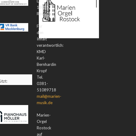
D-
18055
Rostock
Für
den
Inhalt
verantwortlich:
KMD
Karl-
Bernhardin
Kropf
Tel.
tzt:
0381-
51089718
mail@marien-
musik.de
Marien-
Orgel
Rostock
auf