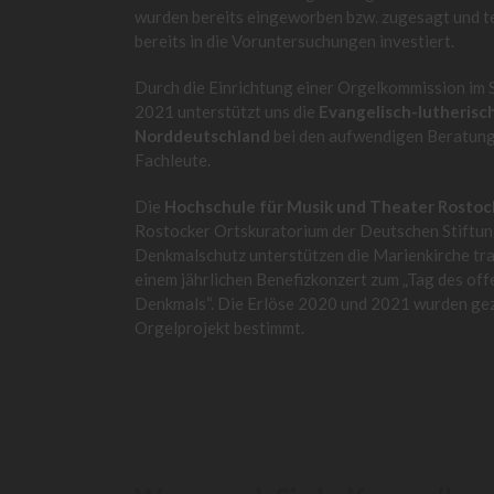
wurden bereits eingeworben bzw. zugesagt und t
bereits in die Voruntersuchungen investiert.
Durch die Einrichtung einer Orgelkommission im
2021 unterstützt uns die
Evangelisch-lutherisch
Norddeutschland
bei den aufwendigen Beratung
Fachleute.
Die
Hochschule für Musik und Theater Rostoc
Rostocker Ortskuratorium der Deutschen Stiftu
Denkmalschutz unterstützen die Marienkirche trad
einem jährlichen Benefizkonzert zum „Tag des of
Denkmals“. Die Erlöse 2020 und 2021 wurden gezi
Orgelprojekt bestimmt.