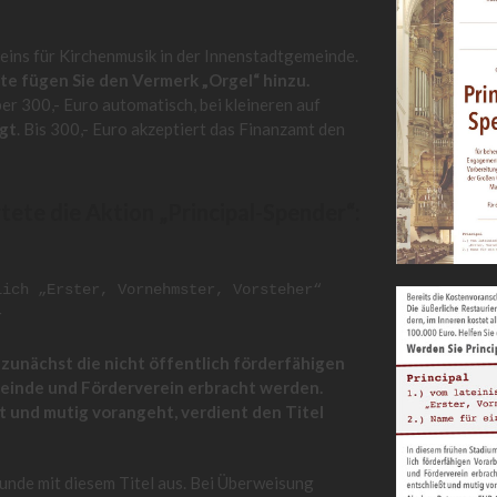
eins für Kirchenmusik in der Innenstadtgemeinde.
tte fügen Sie den Vermerk „Orgel“ hinzu.
 300,- Euro automatisch, bei kleineren auf
egt
. Bis 300,- Euro akzeptiert das Finanzamt den
ete die Aktion „Principal-Spender“:
lich „Erster, Vornehmster, Vorsteher“
r
zunächst die nicht öffentlich förderfähigen
meinde und Förderverein erbracht werden.
ßt und mutig vorangeht, verdient den Titel
unde mit diesem Titel aus. Bei Überweisung