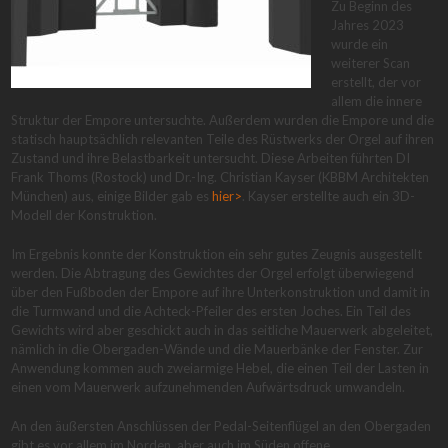
Zu Beginn des
Jahres 2023
wurde ein
weiterer Scan
erstellt, der vor
allem die innere
Struktur der Empore untersuchte. Außerdem wurden die Empore und die
statisch hauptsächlich relevanten Teile des Rüstwerks der Orgel auf ihren
Zustand und ihre Belastbarkeit untersucht. Diese Arbeiten führten DI
Frank Thoms (Rostock) und Dr.-Ing. Christian Kayser (KBBM Architekten
München) aus, einige Bilder gab es
hier>
. Kayser erstellte auch ein 3D-
Modell der Konstruktion.
Im Ergebnis konnte der Konstruktion ein sehr gutes Zeugnis ausgestellt
werden. Die Abtragung des Gewichtes der Orgel erfolgt überwiegend
über den Fußboden der Empore auf ihre Unterkonstruktion und damit in
die Turmwand und die Achteck-Pfeiler des ersten Joches. Ein Teil des
Gewichts wird aber geschickt auch in das seitliche Mauerwerk abgeleitet,
nämlich in die Obergaden-Wände und die Mauerbänke der Fenster. Zur
Anwendung kommen auch zweiarmige Hebel, die einen Teil der Lasten in
einen vom Mauerwerk aufzunehmenden Aufwärtsdruck umwandeln.
An den äußersten Anschlüssen der Pedal-Seitenflügel an den Obergaden
gibt es vor allem im Norden, aber auch im Süden offene