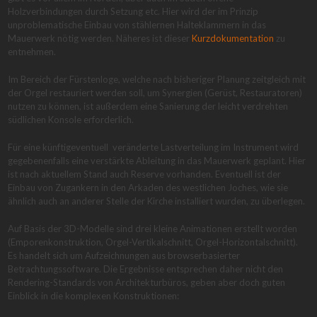
Holzverbindungen durch Setzung etc. Hier wird der im Prinzip
unproblematische Einbau von stählernen Halteklammern in das
Mauerwerk nötig werden. Näheres ist dieser
Kurzdokumentation
zu
entnehmen.
Im Bereich der Fürstenloge, welche nach bisheriger Planung zeitgleich mit
der Orgel restauriert werden soll, um Synergien (Gerüst, Restauratoren)
nutzen zu können, ist außerdem eine Sanierung der leicht verdrehten
südlichen Konsole erforderlich.
Für eine künftigeventuell veränderte Lastverteilung im Instrument wird
gegebenenfalls eine verstärkte Ableitung in das Mauerwerk geplant. Hier
ist nach aktuellem Stand auch Reserve vorhanden. Eventuell ist der
Einbau von Zugankern in den Arkaden des westlichen Joches, wie sie
ähnlich auch an anderer Stelle der Kirche installiert wurden, zu überlegen.
Auf Basis der 3D-Modelle sind drei kleine Animationen erstellt worden
(Emporenkonstruktion, Orgel-Vertikalschnitt, Orgel-Horizontalschnitt).
Es handelt sich um Aufzeichnungen aus browserbasierter
Betrachtungssoftware. Die Ergebnisse entsprechen daher nicht den
Rendering-Standards von Architekturbüros, geben aber doch guten
Einblick in die komplexen Konstruktionen: