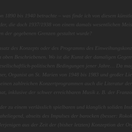
n 1890 bis 1940 betrachte – was finde ich von diesem künstl
der, die doch 1937/1938 von einem damals wesentlichen Meis
en der gegebenen Grenzen gestaltet wurde?
 Ansatz des Konzepts oder des Programms des Einweihungskonz
em oben Beschriebenen. Wo ist die Kunst der damaligen Gege
esellschaftlich-politischen Bedingungen jener Jahre… Da mag
er, Organist an St. Marien von 1948 bis 1983 und großer Li
 seinen zahlreichen Konzertprogrammen auch die Literatur der
at, inklusive der schwer erreichbaren Musik z. B. der Franzo
er zu einem verlässlich spielbaren und klanglich soliden Ins
 naheliegend, abseits des Impulses der barocken (besser: Roko
rjenigen aus der Zeit der (bisher letzten) Konzeption der Or