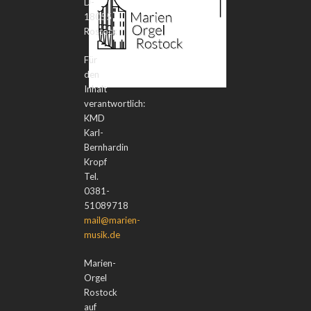
D-
18055
Rostock
Für
den
Inhalt
verantwortlich:
KMD
Karl-
Bernhardin
Kropf
Tel.
0381-
51089718
mail@marien-
musik.de
Marien-
Orgel
Rostock
auf