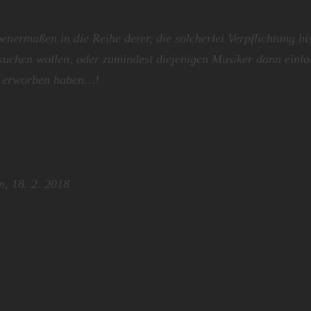
benermaßen in die Reihe derer, die solcherlei Verpflichtung bi
uchen wollen, oder zumindest diejenigen Musike
r dann einl
te erworben haben…!
n, 18. 2. 2018