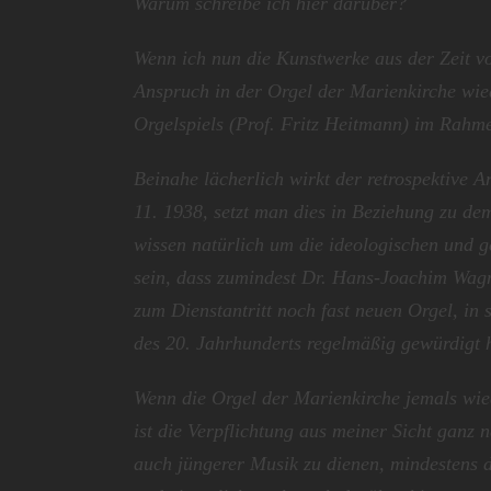
Warum schreibe ich hier darüber?
Wenn ich nun die Kunstwerke aus der Zeit vo
Anspruch in der Orgel der Marienkirche wie
Orgelspiels (Prof. Fritz Heitmann) im Rahm
Beinahe lächerlich wirkt der retrospektive
11. 1938, setzt man dies in Beziehung zu d
wissen natürlich um die ideologischen und g
sein, dass zumindest Dr. Hans-Joachim Wagn
zum Dienstantritt noch fast neuen Orgel, in
des 20. Jahrhunderts regelmäßig gewürdigt h
Wenn die Orgel der Marienkirche jemals wied
ist die Verpflichtung aus meiner Sicht ganz
auch jüngerer Musik zu dienen, mindestens de