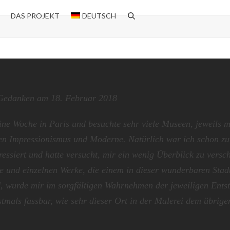
DAS PROJEKT
DEUTSCH
 Gedanken am 18. Februar 2018
ine Woche in Paris und besuchte sehr viele Museen, jeweils m
n Impressionismus und Moderne. Natürlich war ich schon zu
essiert und hatte versucht, mir ein wenig Überblick zu versch
le und einzelnen Werke, die einem in dieser wunderbaren Stad
, wurde mir im sorgfältigen Wahrnehmen der jeweiligen Ents
stmals fassbar, wie sehr dieser Ort in der Malerei dem übrig