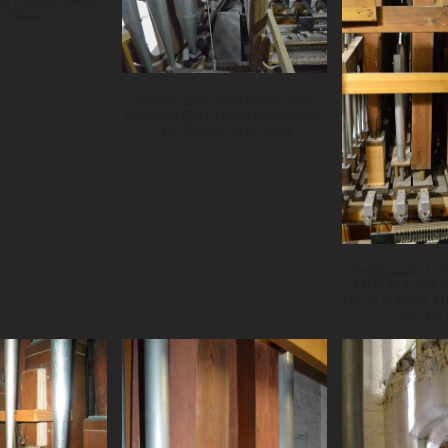
e C-Seite, davor
-Relais
Plateau, Blick nach Osten, links
Prospekt (32'), rechts Pfeifenwerk
Tp8, Pos32, Oct4, Oct8
Großpedal v.l.: T
32' (1793/1842),
Oct 8' (1842?), Qt
Vln 16'