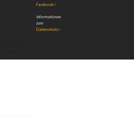
Facebook>
Informationen
zum
Datenschutz>
Lade in einer
bergaden) die
aschenlade) dis'-
nd Zungenpfeifen