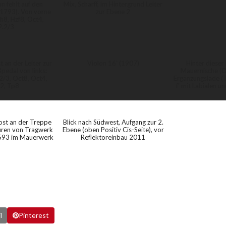
on fehlt auf den
Mix, Scharff, im Hintergrund Leiter
1793). Von vorne
zur Ebene 2
h8, Hzf8, Oct4,
2.2/3
t an der Leiter zur
Violon 16' (1907)
Hinter dieser 
pedal von links:
Mauernische (O
2/3, Oct8, Oct4,
Ergänzungslade (T
2, Tp8
f' mit Labialen u
ost an der Treppe
Blick nach Südwest, Aufgang zur 2.
puren von Tragwerk
Ebene (oben Positiv Cis-Seite), vor
1593 im Mauerwerk
Reflektoreinbau 2011
l
Pinterest