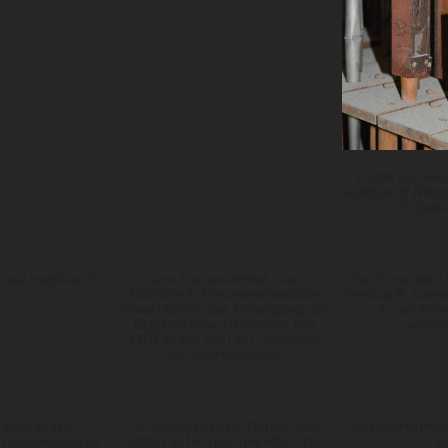
Detail, von link
Holzflöte 8' (Win
4', Quint
D aus Holzflöte 8'…
…und Ton beschriftet C aus
Ton C von links:
Holzflöte 8'. Die unterschiedliche
Principal 8', Gems
Bauart hat mit der Tieferlegung der
8', seit Ref
Orgel um einen Halbton im Jahr
versch
1905 zu tun, wo Ton C durchweg
neu gefertigt wurde
k nach Süden:
Cis-Zusatzlade nach Norden, von
Abgeführte Pfeif
(Taschenlade) für
rechts Fag16, Tp8, Tp4, Rf8, Oct2,
16