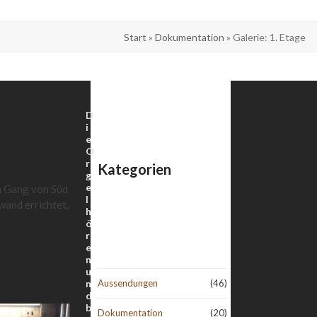
Start
»
Dokumentation
»
Galerie: 1. Etage
D
i
e
O
r
Kategorien
g
e
n Gang von Süd
l
wand errichtet,
h
ö
r
e
n
u
n
Aussendungen
(46)
d
b
Dokumentation
(20)