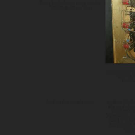
Relais für die Ansteuerung der vier
Ventilmagnete pro Ton
Schützschalter 
Abstellen l
Pedalw
Ähnliche Position wie zuvor
Südliche Windla
Bild vor Reflek
Sichtbare Reg
Quintadena 16', 
Holzfl. 8' (1842
2.2/3', Rohrfl. 4
Mixtur