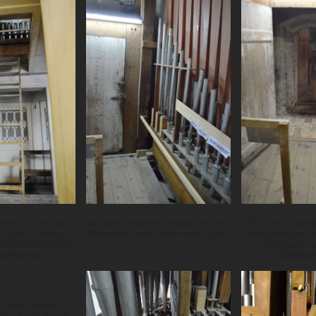
immel… Oben die
Auf dem Besucher-Plateau vor der
Die Türe ist geöff
l-Lade, C-Seite,
Kleinpedal-Lade, Blick nach Süden
Dach über dem Süd
der linken Tür der
Weg zum Tu
haltschrank
Gebläse
z, Blick Südost,