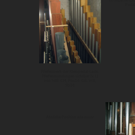
Großpedal-Lad
Pedal
Pfeifenwerk der Kleinpedal-Lade,
Pfeifenmündungen sichtbar (v. l.)
von Sd8, Cl4, Pos16, G8, Vc8,
Sb16
Ähnliche Position wie zuvor