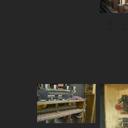
Trompete 8' (1
32' (Marx 1793/
18??, mit Star