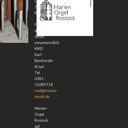
D-
18055
Rostock
Für
den
Inhalt
verantwortlich:
KMD
s: Gemshorn 8',
Karl-
zer 1842?), Octav
e 2 2/3'
Bernhardin
Kropf
Tel.
0381-
 Quintadena 16',
horn 8', Holzflöte
51089718
lektoreinbau
mail@marien-
lossen
musik.de
Marien-
Orgel
Rostock
en von Principal
'
auf