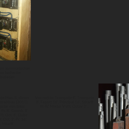
zum automatischen
eer laufender
indladen
de Man. II, dieses
Von rechts: Trompete 4', Trompete
toreinbau (2011),
8', Fagott 16'. Principal 16', Scharff
ister von links:
III-IV, Mixtur V-VII, Octav 2'…
Pr. 8', Gemsh. 8',
?), Oct. 4', Quint
', Oct. 2', Pr. 16',
, Scharff