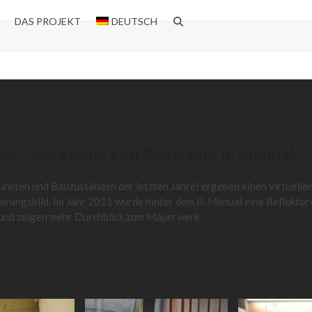
DAS PROJEKT
DEUTSCH
es – die Ebene von Pedal und II. Manual
nkten und Bauzuständen der letzten Jahre) ergeben einen virtuelle
rungsbild. Im Jahr 2011 wurde hinter dem II. Manual eine Reflektor
n und zeigen mehr Durchblick zum Mauerwerk.