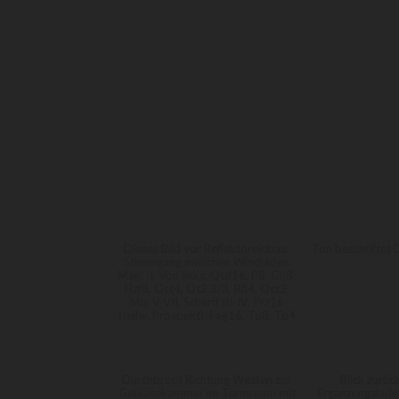
Dieses Bild vor Reflektoreinbau:
Ton beschriftet 
Stimmgang zwischen Windladen
Man. II. Von links: Qtd16, P8, Gh8,
Hzf8, Oct4, Qt2.2/3, Rfl4, Oct2,
Mix V-VII, Scharff III-IV, Prz16
(teilw. Prospekt), Fag16, Tp8, Tp4
Durchbruch Richtung Westen zur
Blick zurüc
Gebläsekammer im Turmraum mit
Ergänzungslade 