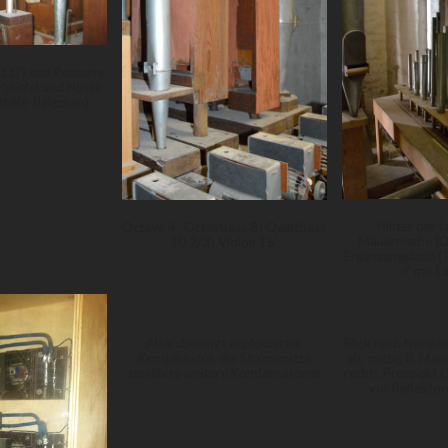
911?) und Posaune
Stiefel und Nüsse
thilfe-Bälgchen)
Hinter der L
Octave 4', Octavbass 8', Quintbass
Mauernische (O
10 2/3', Violon 16'
Ergänzungslade (T
f' mit L
Altersbedingt explodierter
Blick nach Norden,
Kondensator, die Stromspitze
alt, mittig II. Ma
zerstörte weitere Kondensatoren
rechts Prospekt (
vor Reflekto