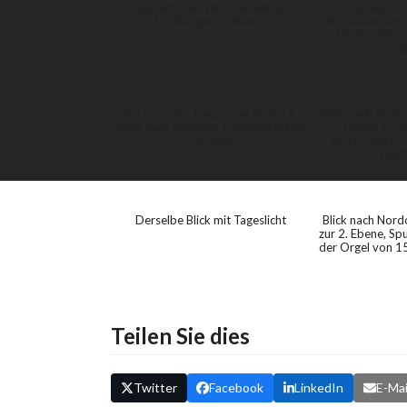
insgesamt vier Windkanälen und
Cis (dieser T
Stoßfänger für Man. II
Windladen von 
Qtd16, P8, G
Qt
Kurz vor der Treppe zur Ebene 2,
Blick nach Südos
Blick nach Nordost, Großpedallade
2. Ebene, Groß
Cis-Seite
Vln16, Qtb10.
Pos3
Derselbe Blick mit Tageslicht
Blick nach Nord
zur 2. Ebene, S
der Orgel von 
Teilen Sie dies
Twitter
Facebook
LinkedIn
E-Mai