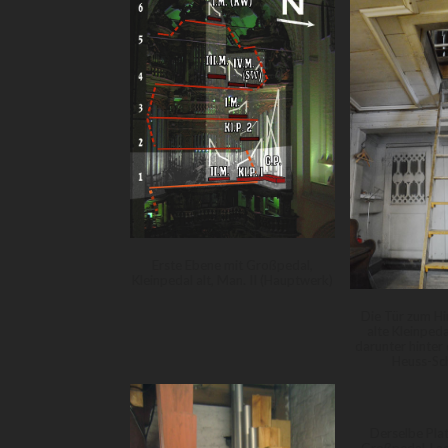
Erste Ebene mit Großpedal,
Kleinpedal alt, Man. II (Hauptwerk)
Die Tür zum H
alte Kleinpeda
darunter hinter 
Heuss-Sc
Derselbe Plat