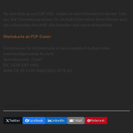
Ab dem Betrag von EUR 100,- stellen wir eine Urkunde mit diesem Titel
aus. Bei Überweisung nennen Sie deshalb bitte neben Ihrem Namen auch
die vollständige Anschrift. Alle Spenden sind steuerabzugsfähig.
Werbekarte als PDF-Datei>
Förderverein für Kirchenmusik in der Evangelisch-Lutherischen
Innenstadtgemeinde Rostock
Spendenzweck „Orgel“
BIC: GENODEF1HR1
IBAN: DE 03 1309 0000 0001 0776 60
Teilen Sie dies
Twitter
Facebook
LinkedIn
E-Mail
Pinterest