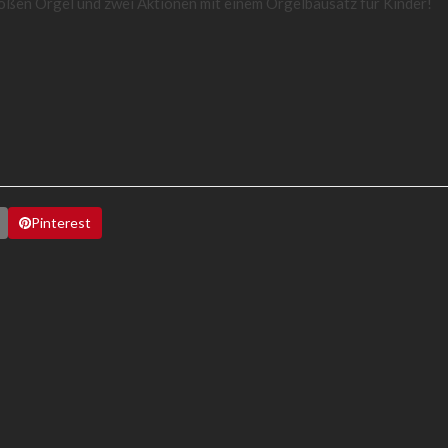
roßen Orgel und zwei Aktionen mit einem Orgelbausatz für Kinder!
Pinterest