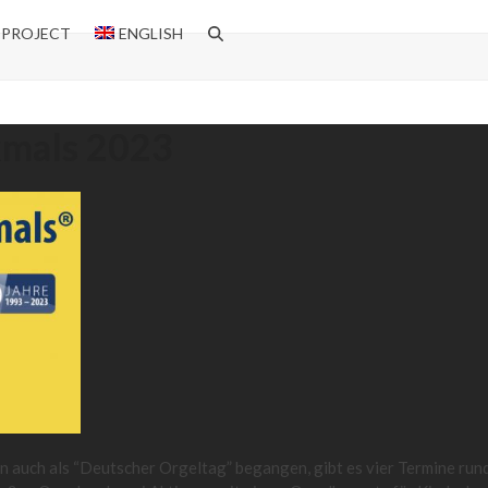
 PROJECT
ENGLISH
kmals 2023
 auch als “Deutscher Orgeltag” begangen, gibt es vier Termine ru