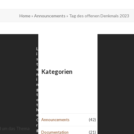
Home
»
Announcements
»
Tag des offenen Denkmals 2023
L
i
s
t
e
Kategorien
n
i
n
g
t
o
t
h
e
O
Announcements
(42)
r
nd um das Thema
g
Documentation
(21)