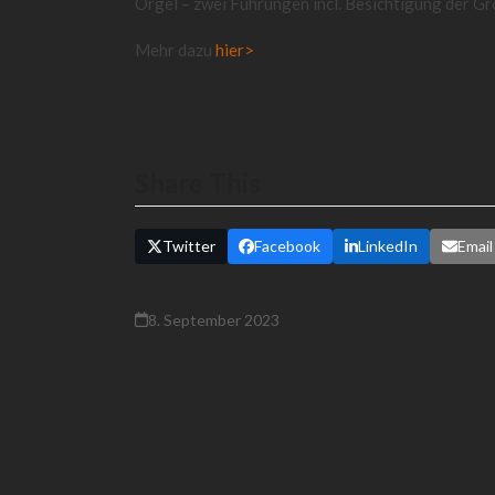
Orgel – zwei Führungen incl. Besichtigung der G
Mehr dazu
hier>
Share This
Twitter
Facebook
LinkedIn
Email
8. September 2023