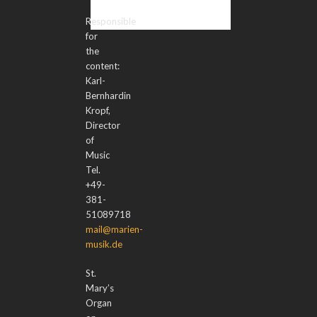
Responsible
for
the
content:
Karl-
Bernhardin
Kropf,
Director
of
Music
Tel.
+49-
381-
51089718
mail@marien-
musik.de
St.
Mary’s
Organ