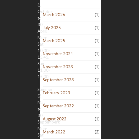
(1
October
March 2026
(1)
to
30
July 2025
(1)
April):
Mon-
March 2025
(1)
Sat
10.00-
November 2024
(1)
15.45,
Sun
November 2023
(1)
11.00-
15.00
September 2023
(1)
Summer
February 2023
(1)
(2
May
September 2022
(1)
to
30
August 2022
(1)
September):
Mon-
March 2022
(2)
Sat