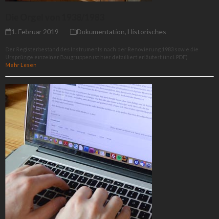
Die Orgel von 1938/1983
1. Februar 2019
Dokumentation
,
Historisches
Der Registerbestand des Instruments nach der Renovierung 1983 sowie die
Ursprünge einzelner Baugruppen ist hier detailliert erläutert (incl. PDF)
Mehr Lesen