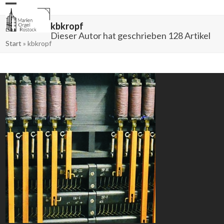
Skip
Open
Close
to
mobile
mobile
content
menu
menu
kbkropf
Dieser Autor hat geschrieben 128 Artikel
Start
»
kbkropf