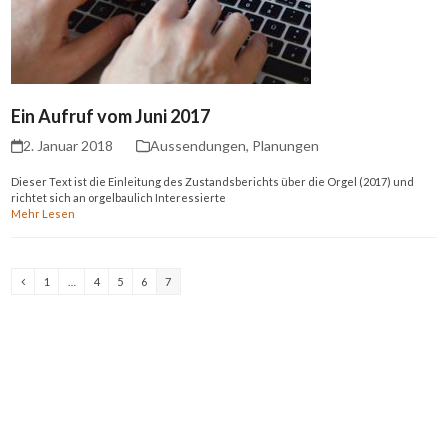
Ein Aufruf vom Juni 2017
2. Januar 2018
Aussendungen
,
Planungen
Dieser Text ist die Einleitung des Zustandsberichts über die Orgel (2017) und
richtet sich an orgelbaulich Interessierte
Mehr Lesen
Vorheriger
Seite
Seite
Seite
Seite
Seite
1
…
4
5
6
7